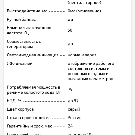
(вентиляторное)
Быстродействие, мс
0мс (мгновенно)
Ручной байпас
да
Номинальная входная
50
частота, Гц
Совместимость с
да
генератором
Светодиодная индикация
норма, авария
ЖК-дисплей
отображение рабочего
состояния системы и
основных входных и
выходных параметров
Потребляемая мощность в
75
режиме холостого хода, Вт
КПД, %
до 97
Цвет корпуса
серый
Страна производитель
Россия
Гарантийный срок, мес
24
Срок службы, лет
не менее 10