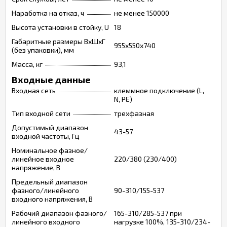
Наработка на отказ, ч
не менее 150000
Высота установки в стойку, U
18
Габаритные размеры ВхШхГ
955х550х740
(без упаковки), мм
Масса, кг
93,1
Входные данные
Входная сеть
клеммное подключение (L,
N, PE)
Тип входной сети
трехфазная
Допустимый диапазон
43-57
входной частоты, Гц
Номинальное фазное/
линейное входное
220/380 (230/400)
напряжение, В
Предельный диапазон
фазного/линейного
90-310/155-537
входного напряжения, В
Рабочий диапазон фазного/
165-310/285-537 при
линейного входного
нагрузке 100%, 135-310/234-