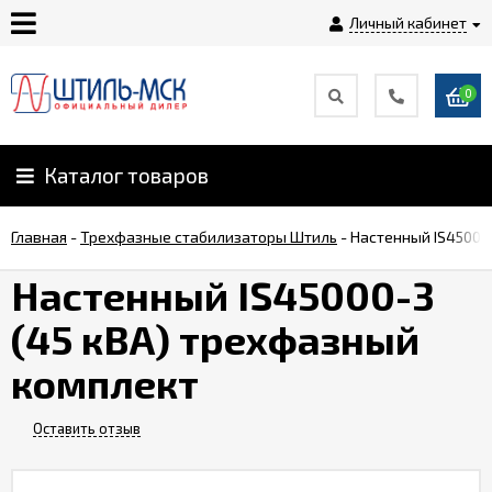
Личный кабинет
0
Главная
О
Каталог товаров
компании
Главная
-
Трехфазные стабилизаторы Штиль
-
Настенный IS45000
Доставка
Настенный IS45000-3
(45 кВА) трехфазный
Оплата
комплект
Монтаж
Оставить отзыв
Гарантии