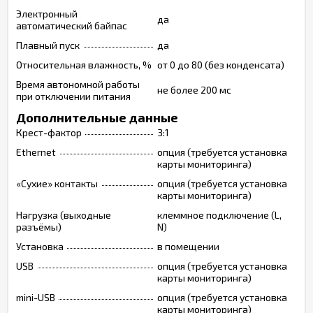
Электронный
да
автоматический байпас
Плавный пуск
да
Относительная влажность, %
от 0 до 80 (без конденсата)
Время автономной работы
не более 200 мс
при отключении питания
Дополнительные данные
Крест-фактор
3:1
Ethernet
опция (требуется установка
карты мониторинга)
«Сухие» контакты
опция (требуется установка
карты мониторинга)
Нагрузка (выходные
клеммное подключение (L,
разъёмы)
N)
Установка
в помещении
USB
опция (требуется установка
карты мониторинга)
mini-USB
опция (требуется установка
карты мониторинга)