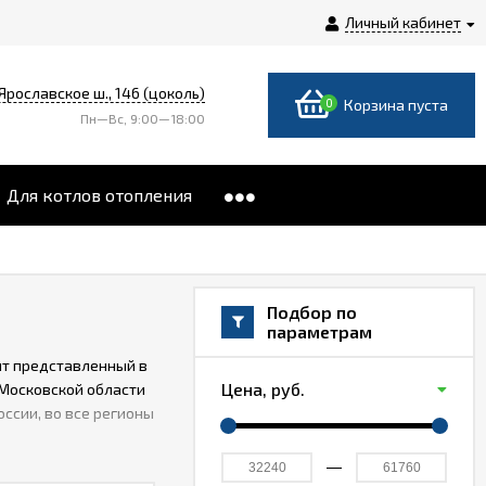
Личный кабинет
 Ярославское ш., 146 (цоколь)
0
Корзина пуста
Пн—Вс, 9:00—18:00
Для котлов отопления
Подбор по
параметрам
нт представленный в
Цена,
руб.
 Московской области
оссии, во все регионы