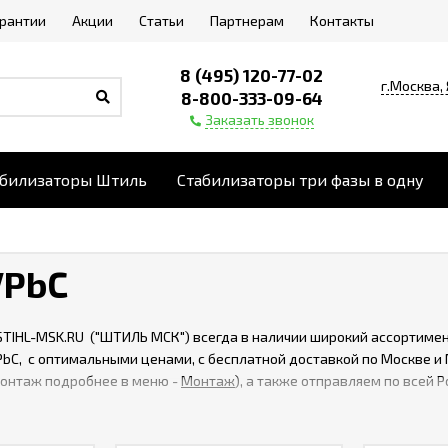
арантии
Акции
Статьи
Партнерам
Контакты
8 (495) 120-77-02
г.Москва,
8-800-333-09-64
Заказать звонок
абилизаторы Штиль
Стабилизаторы три фазы в одну
VPbC
STIHL-MSK.RU ("ШТИЛЬ МСК") всегда в наличии широкий ассортиме
PbC, с оптимальными ценами, с бесплатной доставкой по Москве и
монтаж подробнее в меню -
Монтаж
), а также отправляем по всей Р
еню -
Доставка
). Товаров в категории: 3 шт.