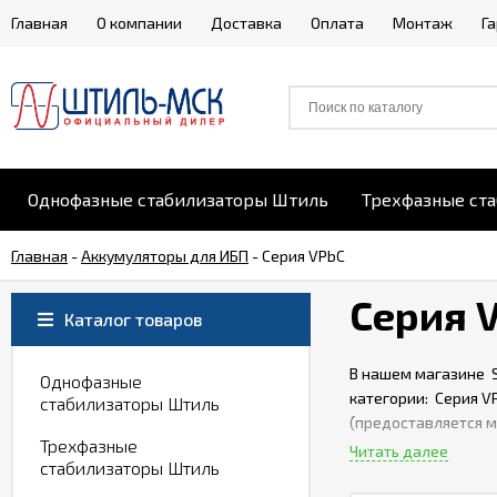
Главная
О компании
Доставка
Оплата
Монтаж
Г
Однофазные стабилизаторы Штиль
Трехфазные ст
Главная
-
Аккумуляторы для ИБП
-
Серия VPbC
Серия 
Каталог товаров
В нашем магазине 
Однофазные
категории: Серия V
стабилизаторы Штиль
(предоставляется 
Трехфазные
РФ (подробнее в м
Читать далее
стабилизаторы Штиль