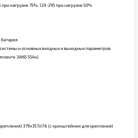
5 при нагрузке 75%, 120-295 при нагрузке 50%
, батарея
 системы и основных входных и выходных параметров
мплекте 3АКБ 55Ач)
крепления) 379х357х116 (с кронштейном для крепления)