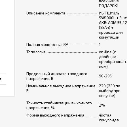
всех АКБ в
ПОДАРОК!
Описание комплекта
ИБП Штиль
SW1000L + 3шт
АКБ: AGM 55-12
(55Ач) +
провода для
комутации
Полная мощность, кВА
1
Топология
on-line (с
двойным
преобразован
ием)
Предельный диапазон входного
90-295
напряжения, В
Номинальное выходное напряжение,
220 (230 по
В
выбору при
покупке)
Точность стабилизации выходного
2%
напряжения, %
Форма выходного напряжения
чистая
синусоида