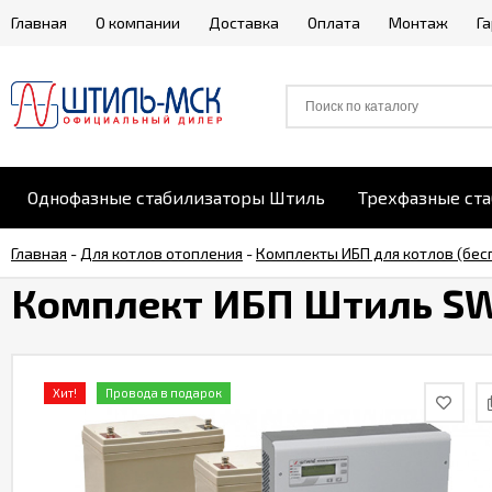
Главная
О компании
Доставка
Оплата
Монтаж
Г
Однофазные стабилизаторы Штиль
Трехфазные ст
Главная
-
Для котлов отопления
-
Комплекты ИБП для котлов (бес
Комплект ИБП Штиль SW1
Хит!
Провода в подарок