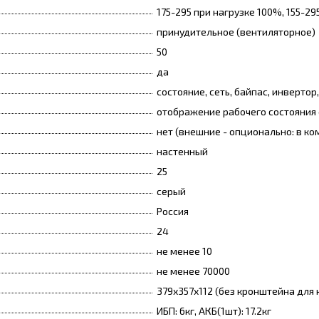
175-295 при нагрузке 100%, 155-29
принудительное (вентиляторное)
50
да
состояние, сеть, байпас, инвертор
отображение рабочего состояния
нет (внешние - опционально: в ко
настенный
25
серый
Россия
24
не менее 10
не менее 70000
379х357х112 (без кронштейна для 
ИБП: 6кг, АКБ(1шт): 17.2кг