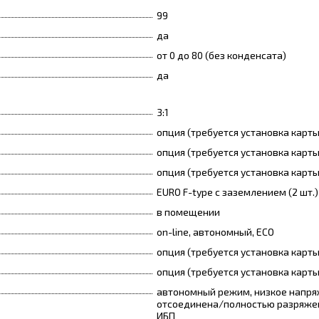
99
да
от 0 до 80 (без конденсата)
да
3:1
опция (требуется установка карт
опция (требуется установка карт
опция (требуется установка карт
EURO F-type с заземлением (2 шт.)
в помещении
on-line, автономный, ECO
опция (требуется установка карт
опция (требуется установка карт
автономный режим, низкое напря
отсоединена/полностью разряжен
ИБП