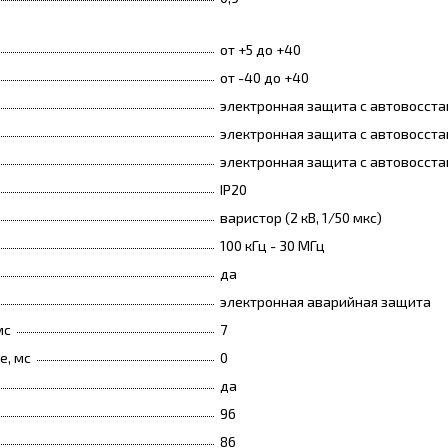
от +5 до +40
от -40 до +40
электронная защита c автовосст
электронная защита c автовосст
электронная защита c автовосст
IP20
варистор (2 кВ, 1/50 мкс)
100 кГц - 30 МГц
да
электронная аварийная защита
мс
7
e, мс
0
да
96
86