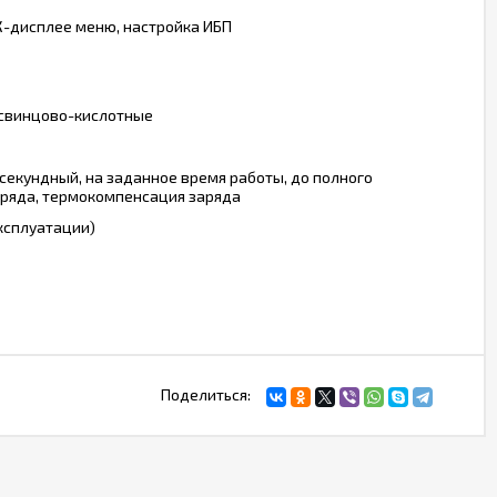
-дисплее меню, настройка ИБП
 свинцово-кислотные
 секундный, на заданное время работы, до полного
азряда, термокомпенсация заряда
эксплуатации)
Поделиться: