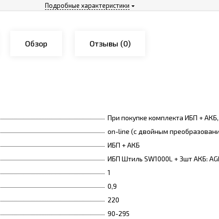
Подробные характеристики
Обзор
Отзывы
(0)
При покупке комплекта ИБП + АКБ
on-line (с двойным преобразован
ИБП + АКБ
ИБП Штиль SW1000L + 3шт АКБ: AGM
1
0,9
220
90-295