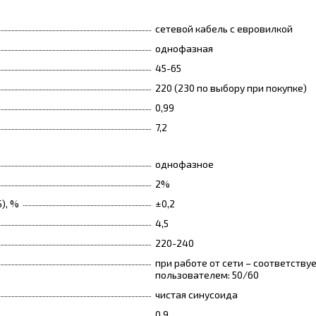
сетевой кабель с евровилкой
однофазная
45-65
220 (230 по выбору при покупке)
0,99
7,2
однофазное
2%
), %
±0,2
4,5
220-240
при работе от сети – соответству
пользователем: 50/60
чистая синусоида
0,9