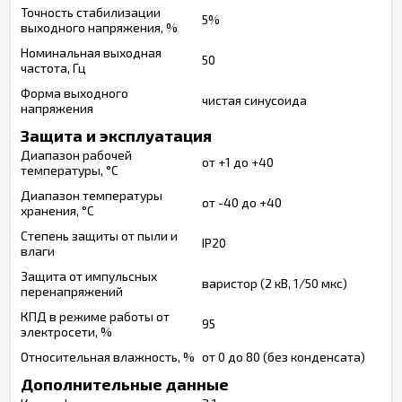
Точность стабилизации
5%
выходного напряжения, %
Номинальная выходная
50
частота, Гц
Форма выходного
чистая синусоида
напряжения
Защита и эксплуатация
Диапазон рабочей
от +1 до +40
температуры, °С
Диапазон температуры
от -40 до +40
хранения, °С
Степень защиты от пыли и
IP20
влаги
Защита от импульсных
варистор (2 кВ, 1/50 мкс)
перенапряжений
КПД в режиме работы от
95
электросети, %
Относительная влажность, %
от 0 до 80 (без конденсата)
Дополнительные данные