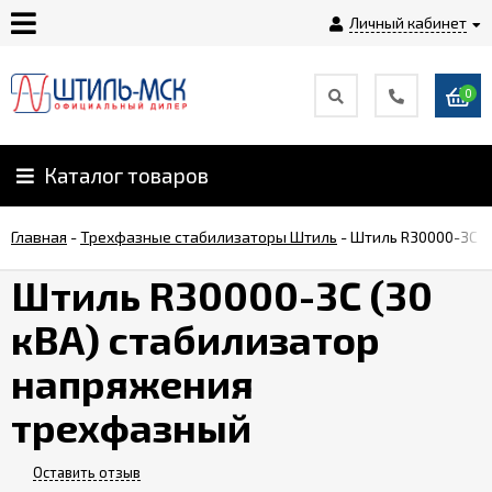
Личный кабинет
0
Главная
О
Каталог товаров
компании
Главная
-
Трехфазные стабилизаторы Штиль
-
Штиль R30000-3C (
Доставка
Штиль R30000-3C (30
кВА) стабилизатор
Оплата
напряжения
Монтаж
трехфазный
Гарантии
Оставить отзыв