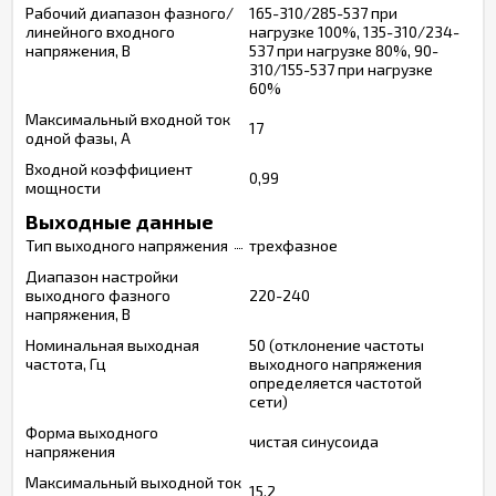
Рабочий диапазон фазного/
165-310/285-537 при
линейного входного
нагрузке 100%, 135-310/234-
напряжения, В
537 при нагрузке 80%, 90-
310/155-537 при нагрузке
60%
Максимальный входной ток
17
одной фазы, А
Входной коэффициент
0,99
мощности
Выходные данные
Тип выходного напряжения
трехфазное
Диапазон настройки
выходного фазного
220-240
напряжения, В
Номинальная выходная
50 (отклонение частоты
частота, Гц
выходного напряжения
определяется частотой
сети)
Форма выходного
чистая синусоида
напряжения
Максимальный выходной ток
15,2