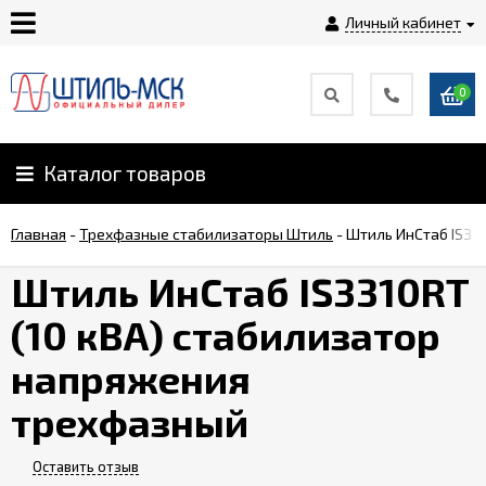
Личный кабинет
0
Главная
О
Каталог товаров
компании
Главная
-
Трехфазные стабилизаторы Штиль
-
Штиль ИнСтаб IS33
Доставка
Штиль ИнСтаб IS3310RT
(10 кВА) стабилизатор
Оплата
напряжения
Монтаж
трехфазный
Гарантии
Оставить отзыв