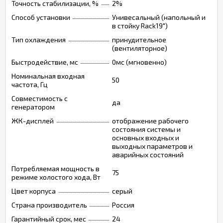
Точность стабилизации, %
2%
Способ установки
Унивесальный (напольный и
в стойку Rack19")
Тип охлаждения
принудительное
(вентиляторное)
Быстродействие, мс
0мс (мгновенно)
Номинальная входная
50
частота, Гц
Совместимость с
да
генератором
ЖК-дисплей
отображение рабочего
состояния системы и
основных входных и
выходных параметров и
аварийных состояний
Потребляемая мощность в
75
режиме холостого хода, Вт
Цвет корпуса
серый
Страна производитель
Россия
Гарантийный срок, мес
24