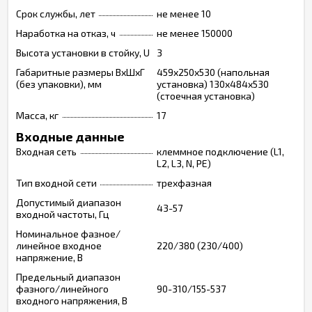
Срок службы, лет
не менее 10
Наработка на отказ, ч
не менее 150000
Высота установки в стойку, U
3
Габаритные размеры ВхШхГ
459x250x530 (напольная
(без упаковки), мм
установка) 130x484x530
(стоечная установка)
Масса, кг
17
Входные данные
Входная сеть
клеммное подключение (L1,
L2, L3, N, PE)
Тип входной сети
трехфазная
Допустимый диапазон
43-57
входной частоты, Гц
Номинальное фазное/
линейное входное
220/380 (230/400)
напряжение, В
Предельный диапазон
фазного/линейного
90-310/155-537
входного напряжения, В