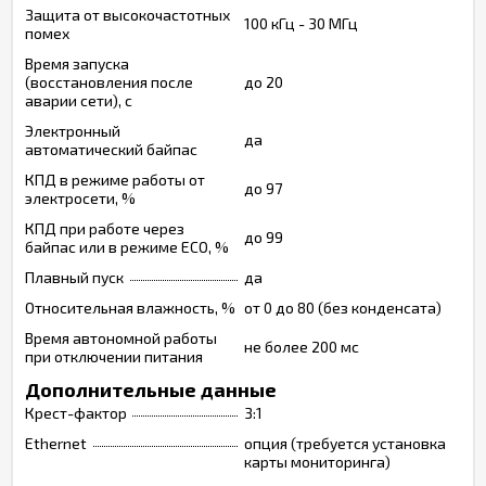
Защита от высокочастотных
100 кГц - 30 МГц
помех
Время запуска
(восстановления после
до 20
аварии сети), с
Электронный
да
автоматический байпас
КПД в режиме работы от
до 97
электросети, %
КПД при работе через
до 99
байпас или в режиме ECO, %
Плавный пуск
да
Относительная влажность, %
от 0 до 80 (без конденсата)
Время автономной работы
не более 200 мс
при отключении питания
Дополнительные данные
Крест-фактор
3:1
Ethernet
опция (требуется установка
карты мониторинга)