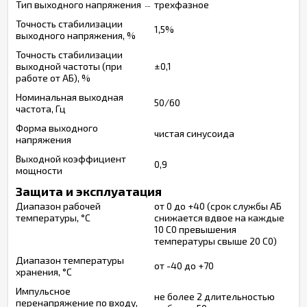
Тип выходного напряжения
трехфазное
Точность стабилизации
1,5%
выходного напряжения, %
Точность стабилизации
выходной частоты (при
±0,1
работе от АБ), %
Номинальная выходная
50/60
частота, Гц
Форма выходного
чистая синусоида
напряжения
Выходной коэффициент
0,9
мощности
Защита и эксплуатация
Диапазон рабочей
от 0 до +40 (срок службы АБ
температуры, °С
снижается вдвое на каждые
10 С0 превышения
температуры свыше 20 С0)
Диапазон температуры
от -40 до +70
хранения, °С
Импульсное
не более 2 длительностью
перенапряжение по входу,