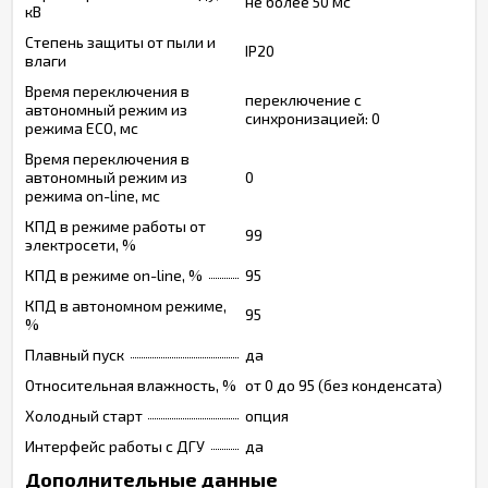
не более 50 мс
кВ
Степень защиты от пыли и
IP20
влаги
Время переключения в
переключение с
автономный режим из
синхронизацией: 0
режима ECO, мс
Время переключения в
автономный режим из
0
режима on-line, мс
КПД в режиме работы от
99
электросети, %
КПД в режиме on-line, %
95
КПД в автономном режиме,
95
%
Плавный пуск
да
Относительная влажность, %
от 0 до 95 (без конденсата)
Холодный старт
опция
Интерфейс работы с ДГУ
да
Дополнительные данные