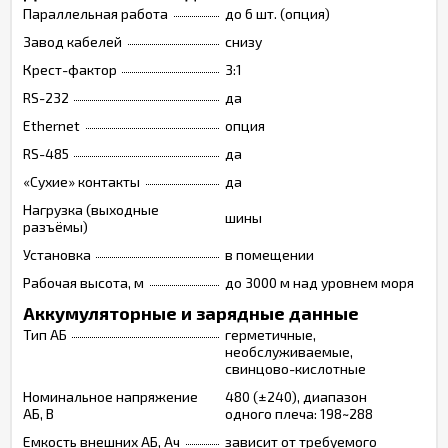
Параллельная работа
до 6 шт. (опция)
Завод кабелей
снизу
Крест-фактор
3:1
RS-232
да
Ethernet
опция
RS-485
да
«Сухие» контакты
да
Нагрузка (выходные
шины
разъёмы)
Установка
в помещении
Рабочая высота, м
до 3000 м над уровнем моря
Аккумуляторные и зарядные данные
Тип АБ
герметичные,
необслуживаемые,
свинцово-кислотные
Номинальное напряжение
480 (±240), диапазон
АБ, В
одного плеча: 198~288
Емкость внешних АБ, Ач
зависит от требуемого