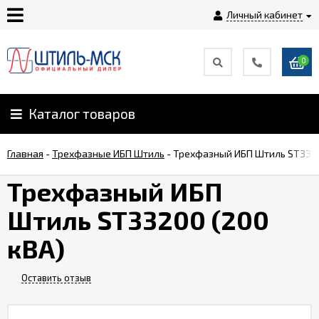
Личный кабинет
0
Главная
О
Каталог товаров
компании
Главная
-
Трехфазные ИБП Штиль
-
Трехфазный ИБП Штиль ST3320
Доставка
Трехфазный ИБП
Штиль ST33200 (200
Оплата
кВА)
Монтаж
Оставить отзыв
Гарантии