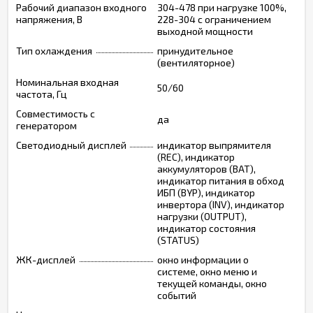
Рабочий диапазон входного
304-478 при нагрузке 100%,
напряжения, В
228-304 с ограничением
выходной мощности
Тип охлаждения
принудительное
(вентиляторное)
Номинальная входная
50/60
частота, Гц
Совместимость с
да
генератором
Светодиодный дисплей
индикатор выпрямителя
(REC), индикатор
аккумуляторов (BAT),
индикатор питания в обход
ИБП (BYP), индикатор
инвертора (INV), индикатор
нагрузки (OUTPUT),
индикатор состояния
(STATUS)
ЖК-дисплей
окно информации о
системе, окно меню и
текущей команды, окно
событий