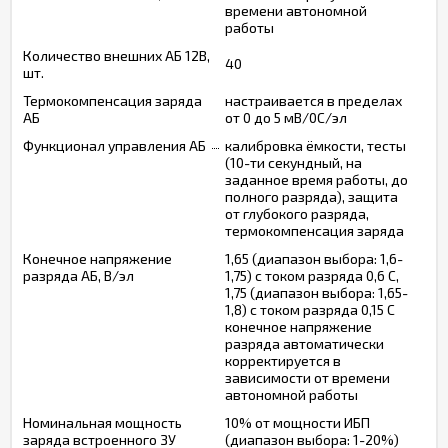
времени автономной
работы
Количество внешних АБ 12В,
40
шт.
Термокомпенсация заряда
настраивается в пределах
АБ
от 0 до 5 мВ/0С/эл
Функционал управления АБ
калибровка ёмкости, тесты
(10-ти секундный, на
заданное время работы, до
полного разряда), защита
от глубокого разряда,
термокомпенсация заряда
Конечное напряжение
1,65 (диапазон выбора: 1,6-
разряда АБ, В/эл
1,75) с током разряда 0,6 С,
1,75 (диапазон выбора: 1,65-
1,8) с током разряда 0,15 С
конечное напряжение
разряда автоматически
корректируется в
зависимости от времени
автономной работы
Номинальная мощность
10% от мощности ИБП
заряда встроенного ЗУ
(диапазон выбора: 1-20%)