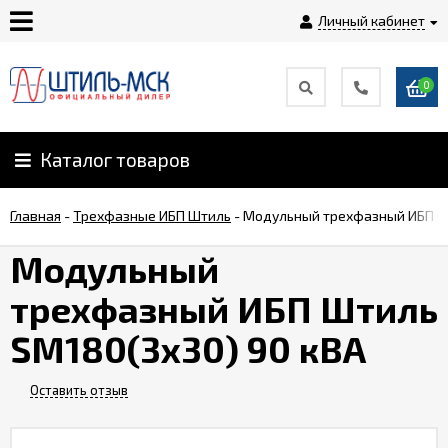
Личный кабинет
0
Главная
О
Каталог товаров
компании
Главная
-
Трехфазные ИБП Штиль
-
Модульный трехфазный ИБП Шт
Доставка
Модульный
трехфазный ИБП Штиль
Оплата
SM180(3x30) 90 кВА
Монтаж
Оставить отзыв
Гарантии