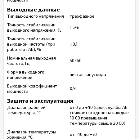
Выходные данные
Тип выходного напряжения
трехфазное
Точность стабилизации
1,5%
выходного напряжения, %
Точность стабилизации
выходной частоты (при
±0,1
работе от АБ), %
Номинальная выходная
50/60
частота, Гц
Форма выходного
чистая синусоида
напряжения
Выходной коэффициент
0,9
мощности
Защита и эксплуатация
Диапазон рабочей
от 0 до +40 (срок службы АБ
температуры, °С
снижается вдвое на каждые
10 С0 превышения
температуры свыше 20 С0)
Диапазон температуры
от -40 до +70
хранения, °С