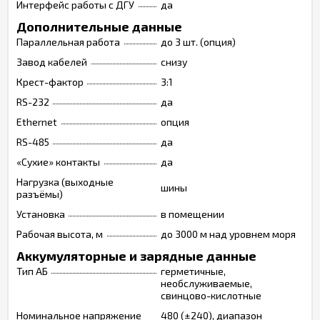
Интерфейс работы с ДГУ
да
Дополнительные данные
Параллельная работа
до 3 шт. (опция)
Завод кабелей
снизу
Крест-фактор
3:1
RS-232
да
Ethernet
опция
RS-485
да
«Сухие» контакты
да
Нагрузка (выходные
шины
разъёмы)
Установка
в помещении
Рабочая высота, м
до 3000 м над уровнем моря
Аккумуляторные и зарядные данные
Тип АБ
герметичные,
необслуживаемые,
свинцово-кислотные
Номинальное напряжение
480 (±240), диапазон