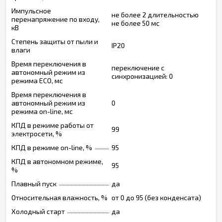
Импульсное
не более 2 длительностью
перенапряжение по входу,
не более 50 мс
кВ
Степень защиты от пыли и
IP20
влаги
Время переключения в
переключение с
автономный режим из
синхронизацией: 0
режима ECO, мс
Время переключения в
автономный режим из
0
режима on-line, мс
КПД в режиме работы от
99
электросети, %
КПД в режиме on-line, %
95
КПД в автономном режиме,
95
%
Плавный пуск
да
Относительная влажность, %
от 0 до 95 (без конденсата)
Холодный старт
да