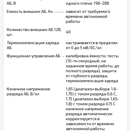
АБ, В
одного плеча: 198~288
Емкость внешних АБ, Ач
зависит от требуемого
времени автономной
работы
Количество внешних АБ 12В,
40
шт.
Термокомпенсация заряда
настраивается в пределах
АБ
от 0 до 5 мВ/0С/эл
Функционал управления АБ
калибровка ёмкости, тесты
(10-ти секундный, на
заданное время работы, до
полного разряда), защита
от глубокого разряда,
термокомпенсация заряда
Конечное напряжение
1,65 (диапазон выбора: 1,6-
разряда АБ, В/эл
1,75) с током разряда 0,6 С,
1,75 (диапазон выбора: 1,65-
1,8) с током разряда 0,15 С
конечное напряжение
разряда автоматически
корректируется в
зависимости от времени
автономной работы