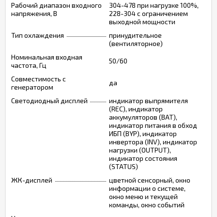
Рабочий диапазон входного
304-478 при нагрузке 100%,
напряжения, В
228-304 с ограничением
выходной мощности
Тип охлаждения
принудительное
(вентиляторное)
Номинальная входная
50/60
частота, Гц
Совместимость с
да
генератором
Светодиодный дисплей
индикатор выпрямителя
(REC), индикатор
аккумуляторов (BAT),
индикатор питания в обход
ИБП (BYP), индикатор
инвертора (INV), индикатор
нагрузки (OUTPUT),
индикатор состояния
(STATUS)
ЖК-дисплей
цветной сенсорный, окно
информации о системе,
окно меню и текущей
команды, окно событий