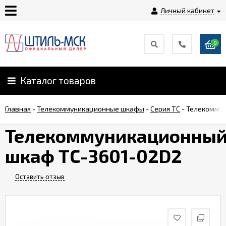
Личный кабинет
0
Главная
О
Каталог товаров
компании
Главная
-
Телекоммуникационные шкафы
-
Серия TC
-
Телекоммун
Доставка
Телекоммуникационны
шкаф TC-3601-02D2
Оплата
Оставить отзыв
Монтаж
Гарантии