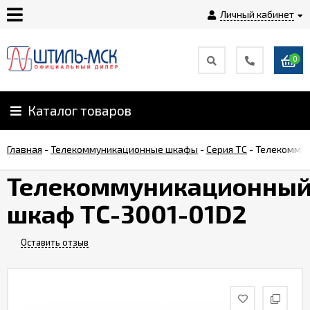
Личный кабинет
0
Главная
О
Каталог товаров
компании
Главная
-
Телекоммуникационные шкафы
-
Серия TC
-
Телекоммун
Доставка
Телекоммуникационны
шкаф TC-3001-01D2
Оплата
Оставить отзыв
Монтаж
Гарантии