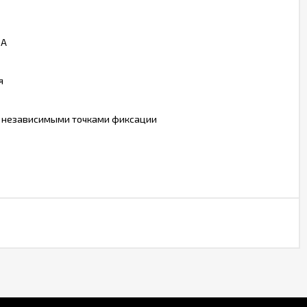
ВА
я
я независимыми точками фиксации