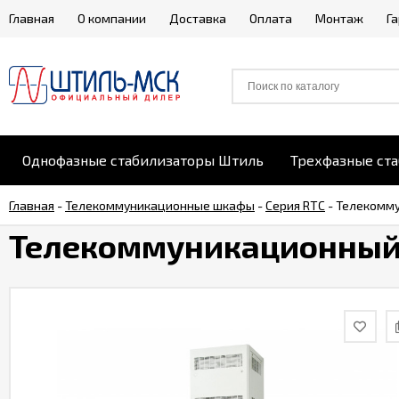
Главная
О компании
Доставка
Оплата
Монтаж
Г
Однофазные стабилизаторы Штиль
Трехфазные ст
Главная
-
Телекоммуникационные шкафы
-
Серия RTC
-
Телекомму
Телекоммуникационный