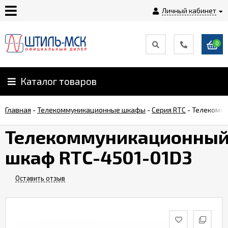
Личный кабинет
0
Главная
О
Каталог товаров
компании
Главная
-
Телекоммуникационные шкафы
-
Серия RTC
-
Телекомму
Доставка
Телекоммуникационны
шкаф RTC-4501-01D3
Оплата
Оставить отзыв
Монтаж
Гарантии