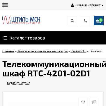
Личный кабинет
0
Главная
О
Каталог товаров
компании
Главная
-
Телекоммуникационные шкафы
-
Серия RTC
-
Телекомму
Доставка
Телекоммуникационны
шкаф RTC-4201-02D1
Оплата
Оставить отзыв
Монтаж
Гарантии