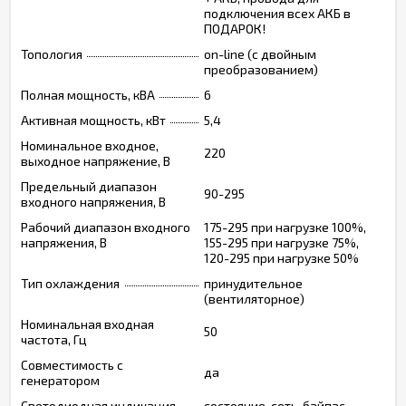
подключения всех АКБ в
ПОДАРОК!
Топология
on-line (с двойным
преобразованием)
Полная мощность, кВА
6
Активная мощность, кВт
5,4
Номинальное входное,
220
выходное напряжение, В
Предельный диапазон
90-295
входного напряжения, В
Рабочий диапазон входного
175-295 при нагрузке 100%,
напряжения, В
155-295 при нагрузке 75%,
120-295 при нагрузке 50%
Тип охлаждения
принудительное
(вентиляторное)
Номинальная входная
50
частота, Гц
Совместимость с
да
генератором
Светодиодная индикация
состояние, сеть, байпас,