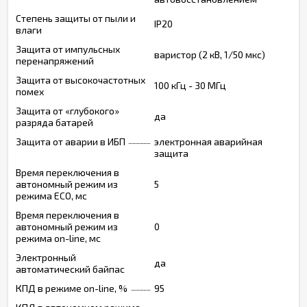
Степень защиты от пыли и
IP20
влаги
Защита от импульсных
варистор (2 кВ, 1/50 мкс)
перенапряжений
Защита от высокочастотных
100 кГц - 30 МГц
помех
Защита от «глубокого»
да
разряда батарей
Защита от аварии в ИБП
электронная аварийная
защита
Время переключения в
автономный режим из
5
режима ECO, мс
Время переключения в
автономный режим из
0
режима on-line, мс
Электронный
да
автоматический байпас
КПД в режиме on-line, %
95