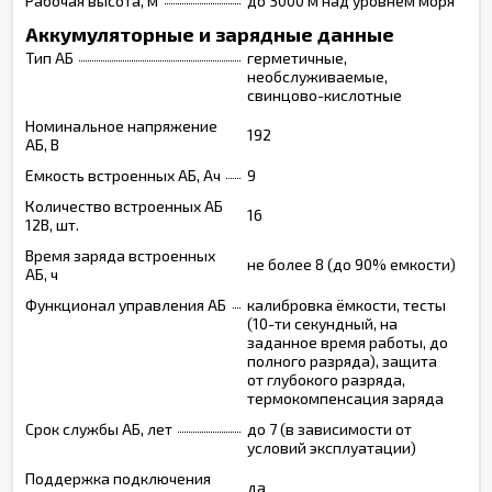
Рабочая высота, м
до 3000 м над уровнем моря
Аккумуляторные и зарядные данные
Тип АБ
герметичные,
необслуживаемые,
свинцово-кислотные
Номинальное напряжение
192
АБ, В
Емкость встроенных АБ, Ач
9
Количество встроенных АБ
16
12В, шт.
Время заряда встроенных
не более 8 (до 90% емкости)
АБ, ч
Функционал управления АБ
калибровка ёмкости, тесты
(10-ти секундный, на
заданное время работы, до
полного разряда), защита
от глубокого разряда,
термокомпенсация заряда
Срок службы АБ, лет
до 7 (в зависимости от
условий эксплуатации)
Поддержка подключения
да