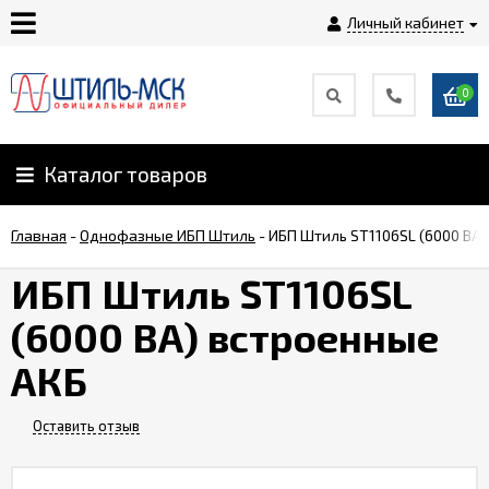
Личный кабинет
0
Главная
О
Каталог товаров
компании
Главная
-
Однофазные ИБП Штиль
-
ИБП Штиль ST1106SL (6000 ВА
Доставка
ИБП Штиль ST1106SL
(6000 ВА) встроенные
Оплата
АКБ
Монтаж
Оставить отзыв
Гарантии