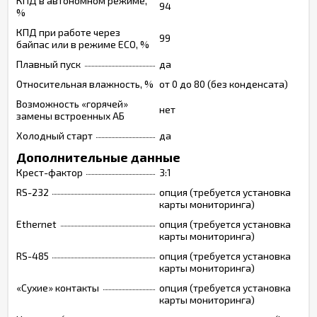
КПД в автономном режиме,
94
%
КПД при работе через
99
байпас или в режиме ECO, %
Плавный пуск
да
Относительная влажность, %
от 0 до 80 (без конденсата)
Возможность «горячей»
нет
замены встроенных АБ
Холодный старт
да
Дополнительные данные
Крест-фактор
3:1
RS-232
опция (требуется установка
карты мониторинга)
Ethernet
опция (требуется установка
карты мониторинга)
RS-485
опция (требуется установка
карты мониторинга)
«Сухие» контакты
опция (требуется установка
карты мониторинга)