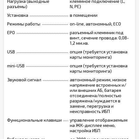
Нагрузка (выходные
клеммное подключение (L,
разъёмы)
N, PE)
Установка
в помещении
Режимы работы
on-line, автономный, ECO
EPO
разъемный клеммник под
винт, сечение провода: 0,08-
1,2 мм.кв.
USB
опция (требуется установка
карты мониторинга)
mini-USB
опция (требуется установка
карты мониторинга)
Звуковой сигнал
автономный режим, низкое
напряжение встроенных и/
или внешних АБ, батарея
отсоединена/полностью
разряжена/нуждается в
замене, перегрузка и
неисправность ИБП
Функциональные клавиши
управление отображаемым
на ЖК-дисплее меню,
настройка ИБП