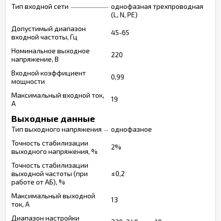
Тип входной сети
однофазная трехпроводная
(L, N, PE)
Допустимый диапазон
45-65
входной частоты, Гц
Номинальное выходное
220
напряжение, В
Входной коэффициент
0,99
мощности
Максимальный входной ток,
19
А
Выходные данные
Тип выходного напряжения
однофазное
Точность стабилизации
2%
выходного напряжения, %
Точность стабилизации
выходной частоты (при
±0,2
работе от АБ), %
Максимальный выходной
13
ток, А
Диапазон настройки