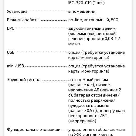
IEC-320-C19 (1 шт.)
Установка
в помещении
Режимы работы
on-line, автономный, ECO
EPO
двухконтактный зажим
(«клеммник») винтовой,
сечение провода: 0,08-1,2
мм.кв.
USB
опция (требуется установка
карты мониторинга)
mini-USB
опция (требуется установка
карты мониторинга)
Звуковой сигнал
автономный режим
(каждые 4 с), низкое
напряжение АБ (каждые 2
с), батарея отсоединена/
полностью разряжена/
нуждается в замене
(каждые 0,5 с), перегрузка и
неисправность ИБП
(непрерывно)
Функциональные клавиши
управление отображаемым
на ЖК-дисплее меню,