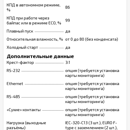
КПД в автономном режиме,
86
%
КПД при работе через
99
байпас или в режиме ECO, %
Плавный пуск
да
Относительная влажность, %
от 0 до 80 (без конденсата)
Холодный старт
да
Дополнительные данные
Крест-фактор
3:1
RS-232
опция (требуется установка
карты мониторинга)
Ethernet
опция (требуется установка
карты мониторинга)
RS-485
опция (требуется установка
карты мониторинга)
«Сухие» контакты
опция (требуется установка
карты мониторинга)
Нагрузка (выходные
IEC-320-C13 (3 шт.), EURO F-
разъёмы)
type с заземлением (2 шт.),