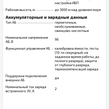
настройка ИБП
Рабочая высота, м
до 3000 м над уровнем моря
Аккумуляторные и зарядные данные
Тип АБ
герметичные,
необслуживаемые,
свинцово-кислотные
Номинальное напряжение
96
АБ, В
Функционал управления АБ
калибровка ёмкости, тесты
(10-ти секундный, на
заданное время работы, до
полного разряда), защита
от глубокого разряда,
термокомпенсация заряда
Поддержка подключения
да
внешних АБ
Номинальный ток заряда
2
встроенного ЗУ, А