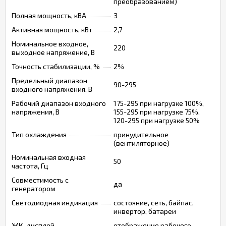
преобразованием)
Полная мощность, кВА
3
Активная мощность, кВт
2,7
Номинальное входное,
220
выходное напряжение, В
Точность стабилизации, %
2%
Предельный диапазон
90-295
входного напряжения, В
Рабочий диапазон входного
175-295 при нагрузке 100%,
напряжения, В
155-295 при нагрузке 75%,
120-295 при нагрузке 50%
Тип охлаждения
принудительное
(вентиляторное)
Номинальная входная
50
частота, Гц
Совместимость с
да
генератором
Светодиодная индикация
состояние, сеть, байпас,
инвертор, батареи
ЖК-дисплей
отображение рабочего