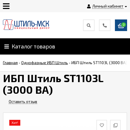
Личный кабинет
0
Главная
О
Каталог товаров
компании
Главная
-
Однофазные ИБП Штиль
-
ИБП Штиль ST1103L (3000 ВА)
Доставка
ИБП Штиль ST1103L
(3000 ВА)
Оплата
Оставить отзыв
Монтаж
Гарантии
Хит!