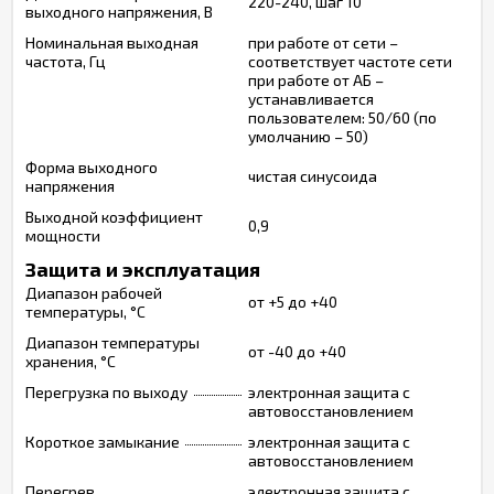
220-240, шаг 10
выходного напряжения, В
Номинальная выходная
при работе от сети –
частота, Гц
соответствует частоте сети
при работе от АБ –
устанавливается
пользователем: 50/60 (по
умолчанию – 50)
Форма выходного
чистая синусоида
напряжения
Выходной коэффициент
0,9
мощности
Защита и эксплуатация
Диапазон рабочей
от +5 до +40
температуры, °С
Диапазон температуры
от -40 до +40
хранения, °С
Перегрузка по выходу
электронная защита с
автовосстановлением
Короткое замыкание
электронная защита с
автовосстановлением
Перегрев
электронная защита с