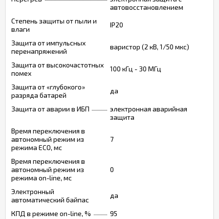
автовосстановлением
Степень защиты от пыли и
IP20
влаги
Защита от импульсных
варистор (2 кВ, 1/50 мкс)
перенапряжений
Защита от высокочастотных
100 кГц - 30 МГц
помех
Защита от «глубокого»
да
разряда батарей
Защита от аварии в ИБП
электронная аварийная
защита
Время переключения в
автономный режим из
7
режима ECO, мс
Время переключения в
автономный режим из
0
режима on-line, мс
Электронный
да
автоматический байпас
КПД в режиме on-line, %
95