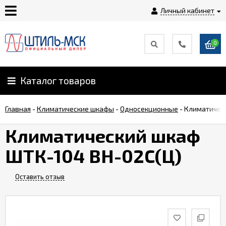
Личный кабинет
0
Главная
О
Каталог товаров
компании
Главная
-
Климатические шкафы
-
Односекционные
-
Климатичес
Доставка
Климатический шкаф
ШТК-104 ВН-02С(Ц)
Оплата
Оставить отзыв
Монтаж
Гарантии