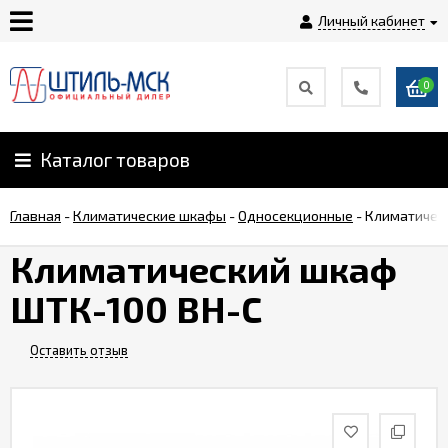
Личный кабинет
0
Главная
О
Каталог товаров
компании
Главная
-
Климатические шкафы
-
Односекционные
-
Климатичес
Доставка
Климатический шкаф
ШТК-100 ВН-С
Оплата
Оставить отзыв
Монтаж
Гарантии