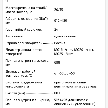
U
Масса крепежа на столб/
20/15
масса цоколя, кг
Габариты основания (ШxГ),
610x450
мм
Гарантийный срок, мес
24
Тип стенок
одностенные
Страна производитель
Россия
Диаметр и количество
MG16- 4 шт., MG20 - 4 шт,
отверстий
MG25 - 3 шт.
Полная внутренняя высота,
698
мм
Диапазон рабочей
от -50 до +50
температуры, °С
Система поддержания
приточно-вытяжная
микроклимата
вентиляция и нагреватель
Высота (мм)
803
Полная внутренняя ширина,
516 (496 для шкафа с
мм
опцией «У» - утепленный)