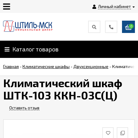
Личный кабинет
0
Главная
О
Каталог товаров
компании
Главная
-
Климатические шкафы
-
Двухсекционные
-
Климатичес
Доставка
Климатический шкаф
ШТК-103 ККН-03С(Ц)
Оплата
Оставить отзыв
Монтаж
Гарантии