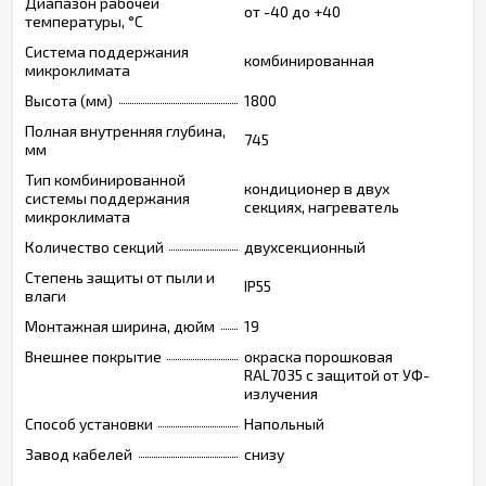
Диапазон рабочей
от -40 до +40
температуры, °С
Система поддержания
комбинированная
микроклимата
Высота (мм)
1800
Полная внутренняя глубина,
745
мм
Тип комбинированной
кондиционер в двух
системы поддержания
секциях, нагреватель
микроклимата
Количество секций
двухсекционный
Степень защиты от пыли и
IP55
влаги
Монтажная ширина, дюйм
19
Внешнее покрытие
окраска порошковая
RAL7035 с защитой от УФ-
излучения
Способ установки
Напольный
Завод кабелей
снизу