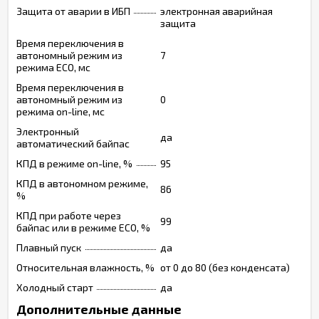
Защита от аварии в ИБП
электронная аварийная
защита
Время переключения в
автономный режим из
7
режима ECO, мс
Время переключения в
автономный режим из
0
режима on-line, мс
Электронный
да
автоматический байпас
КПД в режиме on-line, %
95
КПД в автономном режиме,
86
%
КПД при работе через
99
байпас или в режиме ECO, %
Плавный пуск
да
Относительная влажность, %
от 0 до 80 (без конденсата)
Холодный старт
да
Дополнительные данные