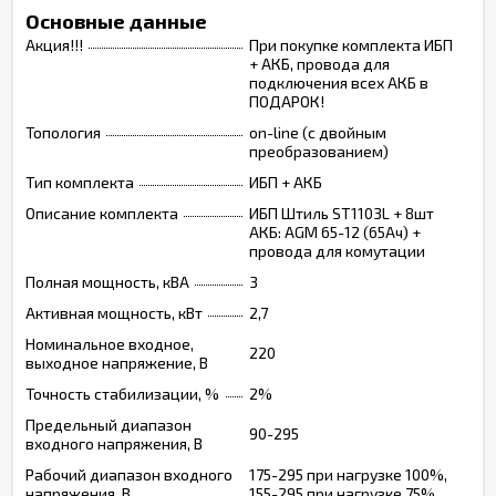
Основные данные
Акция!!!
При покупке комплекта ИБП
+ АКБ, провода для
подключения всех АКБ в
ПОДАРОК!
Топология
on-line (с двойным
преобразованием)
Тип комплекта
ИБП + АКБ
Описание комплекта
ИБП Штиль ST1103L + 8шт
АКБ: AGM 65-12 (65Ач) +
провода для комутации
Полная мощность, кВА
3
Активная мощность, кВт
2,7
Номинальное входное,
220
выходное напряжение, В
Точность стабилизации, %
2%
Предельный диапазон
90-295
входного напряжения, В
Рабочий диапазон входного
175-295 при нагрузке 100%,
напряжения, В
155-295 при нагрузке 75%,