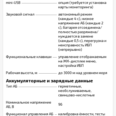
mini-USB
опция (требуется установка
карты мониторинга)
Звуковой сигнал
автономный режим
(каждые 4 с), низкое
напряжение АБ (каждые 2
с), батарея отсоединена/
полностью разряжена/
нуждается в замене
(каждые 0,5 с), перегрузка и
неисправность ИБП
(непрерывно)
Функциональные клавиши
управление отображаемым
на ЖК-дисплее меню,
настройка ИБП
Рабочая высота, м
до 3000 м над уровнем моря
Аккумуляторные и зарядные данные
Тип АБ
герметичные,
необслуживаемые,
свинцово-кислотные
Номинальное напряжение
96
АБ, В
Функционал управления АБ
калибровка ёмкости, тесты