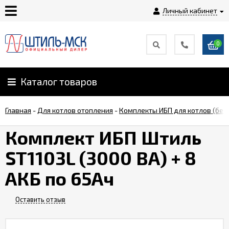
Личный кабинет
0
Главная
О
Каталог товаров
компании
Главная
-
Для котлов отопления
-
Комплекты ИБП для котлов (бес
Доставка
Комплект ИБП Штиль
ST1103L (3000 ВА) + 8
Оплата
АКБ по 65Ач
Монтаж
Оставить отзыв
Гарантии