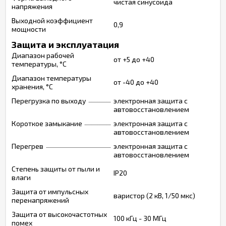
чистая синусоида
напряжения
Выходной коэффициент
0,9
мощности
Защита и эксплуатация
Диапазон рабочей
от +5 до +40
температуры, °С
Диапазон температуры
от -40 до +40
хранения, °С
Перегрузка по выходу
электронная защита с
автовосстановлением
Короткое замыкание
электронная защита с
автовосстановлением
Перегрев
электронная защита с
автовосстановлением
Степень защиты от пыли и
IP20
влаги
Защита от импульсных
варистор (2 кВ, 1/50 мкс)
перенапряжений
Защита от высокочастотных
100 кГц - 30 МГц
помех