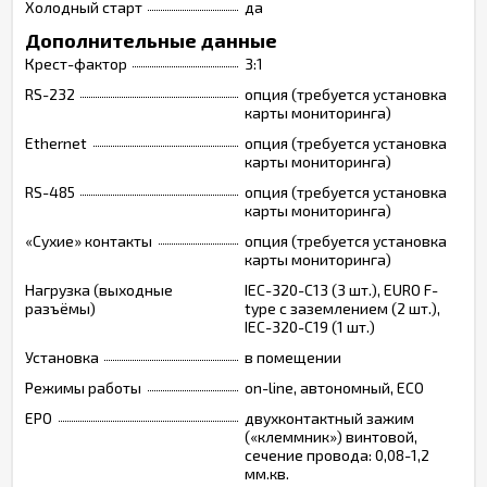
Холодный старт
да
Дополнительные данные
Крест-фактор
3:1
RS-232
опция (требуется установка
карты мониторинга)
Ethernet
опция (требуется установка
карты мониторинга)
RS-485
опция (требуется установка
карты мониторинга)
«Сухие» контакты
опция (требуется установка
карты мониторинга)
Нагрузка (выходные
IEC-320-C13 (3 шт.), EURO F-
разъёмы)
type с заземлением (2 шт.),
IEC-320-C19 (1 шт.)
Установка
в помещении
Режимы работы
on-line, автономный, ECO
EPO
двухконтактный зажим
(«клеммник») винтовой,
сечение провода: 0,08-1,2
мм.кв.