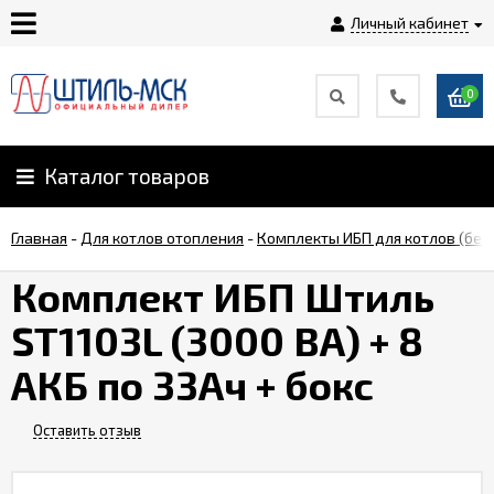
Личный кабинет
0
Главная
О
Каталог товаров
компании
Главная
-
Для котлов отопления
-
Комплекты ИБП для котлов (бес
Доставка
Комплект ИБП Штиль
ST1103L (3000 ВА) + 8
Оплата
АКБ по 33Ач + бокс
Монтаж
Оставить отзыв
Гарантии