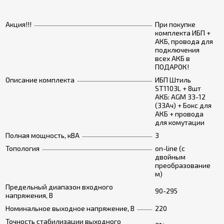
Акция!!!
При покупке
комплекта ИБП +
АКБ, провода для
подключения
всех АКБ в
ПОДАРОК!
Описание комплекта
ИБП Штиль
ST1103L + 8шт
АКБ: AGM 33-12
(33Ач) + Бокс для
АКБ + провода
для комутации
Полная мощность, кВА
3
Топология
on-line (с
двойным
преобразование
м)
Предельный диапазон входного
90-295
напряжения, В
Номинальное выходное напряжение, В
220
Точность стабилизации выходного