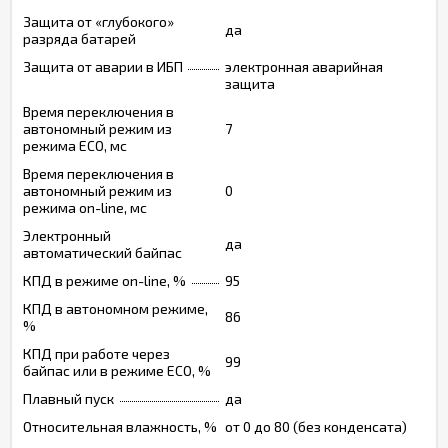
Защита от «глубокого»
да
разряда батарей
Защита от аварии в ИБП
электронная аварийная
защита
Время переключения в
автономный режим из
7
режима ECO, мс
Время переключения в
автономный режим из
0
режима on-line, мс
Электронный
да
автоматический байпас
КПД в режиме on-line, %
95
КПД в автономном режиме,
86
%
КПД при работе через
99
байпас или в режиме ECO, %
Плавный пуск
да
Относительная влажность, %
от 0 до 80 (без конденсата)