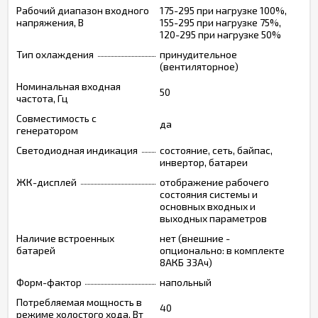
Рабочий диапазон входного
175-295 при нагрузке 100%,
напряжения, В
155-295 при нагрузке 75%,
120-295 при нагрузке 50%
Тип охлаждения
принудительное
(вентиляторное)
Номинальная входная
50
частота, Гц
Совместимость с
да
генератором
Светодиодная индикация
состояние, сеть, байпас,
инвертор, батареи
ЖК-дисплей
отображение рабочего
состояния системы и
основных входных и
выходных параметров
Наличие встроенных
нет (внешние -
батарей
опционально: в комплекте
8АКБ 33Ач)
Форм-фактор
напольный
Потребляемая мощность в
40
режиме холостого хода, Вт