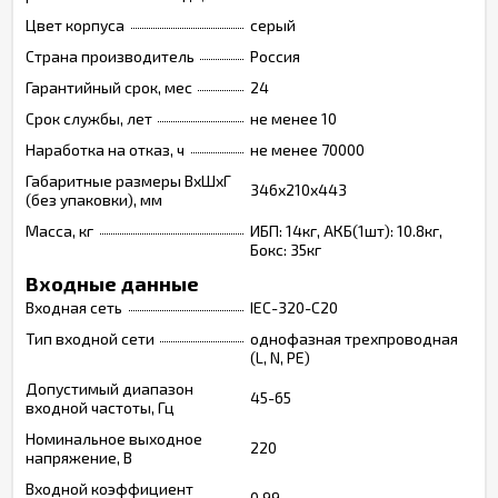
Цвет корпуса
серый
Страна производитель
Россия
Гарантийный срок, мес
24
Срок службы, лет
не менее 10
Наработка на отказ, ч
не менее 70000
Габаритные размеры ВхШхГ
346х210х443
(без упаковки), мм
Масса, кг
ИБП: 14кг, АКБ(1шт): 10.8кг,
Бокс: 35кг
Входные данные
Входная сеть
IEC-320-C20
Тип входной сети
однофазная трехпроводная
(L, N, PE)
Допустимый диапазон
45-65
входной частоты, Гц
Номинальное выходное
220
напряжение, В
Входной коэффициент
0,99