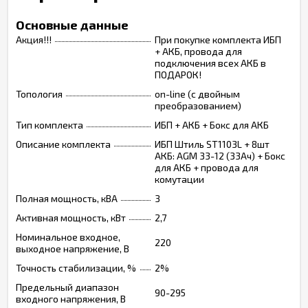
Основные данные
Акция!!!
При покупке комплекта ИБП
+ АКБ, провода для
подключения всех АКБ в
ПОДАРОК!
Топология
on-line (с двойным
преобразованием)
Тип комплекта
ИБП + АКБ + Бокс для АКБ
Описание комплекта
ИБП Штиль ST1103L + 8шт
АКБ: AGM 33-12 (33Ач) + Бокс
для АКБ + провода для
комутации
Полная мощность, кВА
3
Активная мощность, кВт
2,7
Номинальное входное,
220
выходное напряжение, В
Точность стабилизации, %
2%
Предельный диапазон
90-295
входного напряжения, В