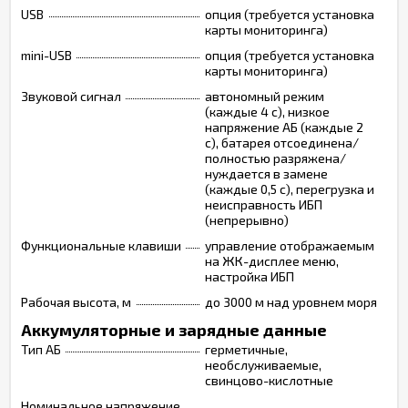
USB
опция (требуется установка
карты мониторинга)
mini-USB
опция (требуется установка
карты мониторинга)
Звуковой сигнал
автономный режим
(каждые 4 с), низкое
напряжение АБ (каждые 2
с), батарея отсоединена/
полностью разряжена/
нуждается в замене
(каждые 0,5 с), перегрузка и
неисправность ИБП
(непрерывно)
Функциональные клавиши
управление отображаемым
на ЖК-дисплее меню,
настройка ИБП
Рабочая высота, м
до 3000 м над уровнем моря
Аккумуляторные и зарядные данные
Тип АБ
герметичные,
необслуживаемые,
свинцово-кислотные
Номинальное напряжение