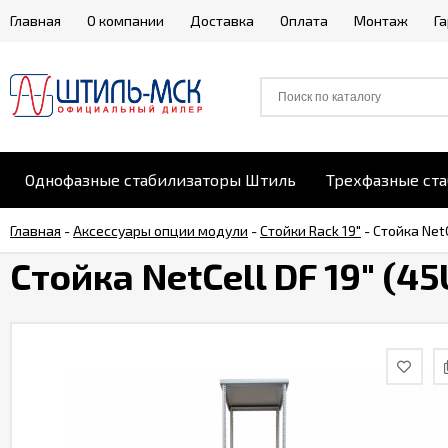
Главная
О компании
Доставка
Оплата
Монтаж
Г
Однофазные стабилизаторы Штиль
Трехфазные ст
Главная
-
Аксессуары опции модули
-
Стойки Rack 19"
-
Стойка Net
Стойка NetCell DF 19" (