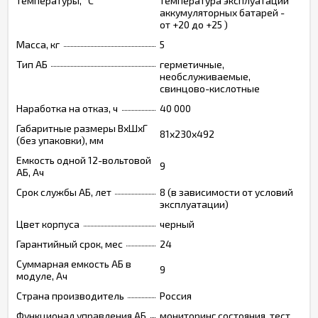
температуры, °С
температура эксплуатации
аккумуляторных батарей -
от +20 до +25 )
Масса, кг
5
Тип АБ
герметичные,
необслуживаемые,
свинцово-кислотные
Наработка на отказ, ч
40 000
Габаритные размеры ВхШхГ
81х230х492
(без упаковки), мм
Емкость одной 12-вольтовой
9
АБ, Ач
Срок службы АБ, лет
8 (в зависимости от условий
эксплуатации)
Цвет корпуса
черный
Гарантийный срок, мес
24
Суммарная емкость АБ в
9
модуле, Ач
Страна производитель
Россия
Функционал управления АБ
мониторинг состояния, тест