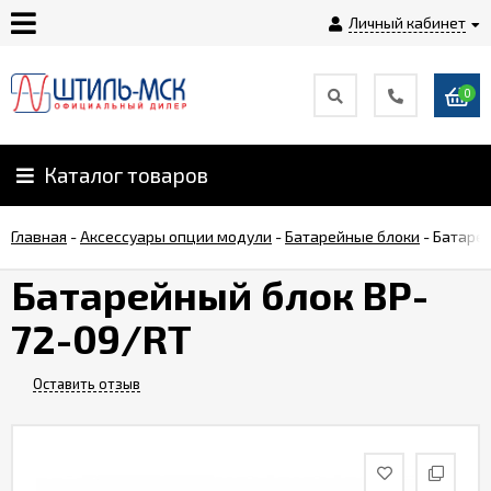
Личный кабинет
0
Главная
О
Каталог товаров
компании
Главная
-
Аксессуары опции модули
-
Батарейные блоки
-
Батарей
Доставка
Батарейный блок BP-
72-09/RT
Оплата
Оставить отзыв
Монтаж
Гарантии