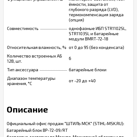
ёмкости, защита от
глубокого разряда (LVD),
термокомпенсация заряда
(опция)
Совместимость
однофазные ИБП STR1102SL,
STR1103SL и батарейные
модули BMRT-72-18
Относительная влажность, %
от 0 до 95 (без конденсата)
Количество встроенных АБ
6
12В, шт.
Тип аксессуара
батарейные блоки
Диапазон температуры
от -20 до +40
хранения, °С
Описание
Официальный офис продаж "ШТИЛЬ МСК" (STIHL-MSK.RU):
Батарейный блок BP-72-09/RT
бесплатно доставим по Москве, Московской области и по