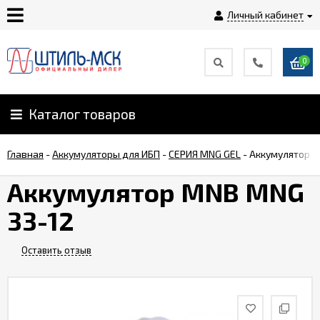
Личный кабинет
0
Главная
О
Каталог товаров
компании
Главная
-
Аккумуляторы для ИБП
-
СЕРИЯ MNG GEL
-
Аккумулятор M
Доставка
Аккумулятор MNB MNG
33-12
Оплата
Оставить отзыв
Монтаж
Гарантии